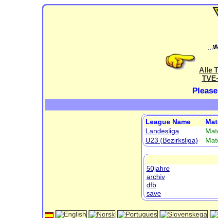
Alle 
TVE-
Please
League Name
Mat
Landesliga
Mat
U23 (Bezirksliga)
Mat
50jahre
archiv
dfb
save