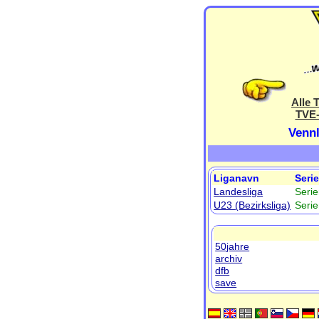
Alle 
TVE-
Vennl
Liganavn
Seri
Landesliga
Seri
U23 (Bezirksliga)
Seri
50jahre
archiv
dfb
save