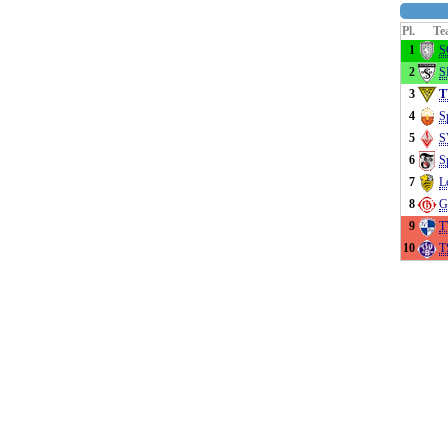
Pl.
Te
1
S
2
S
3
T
4
S
5
S
6
S
7
L
8
G
9
T
10
T